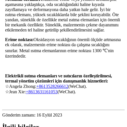
aşamasına yaklaştıkça, oda sıcaklığındaki haline kıyasla
zayıflamaya ve deformasyona daha yatkın hale gelir. İyi bir
ısıtma elemanı, yüksek sıcaklıklarda bile şeklini koruyabilir. Öte
yandan, süneklik de özellikle metal ısıtma elemanları için önemli
bir mekanik özelliktir. Süneklik, malzemenin çekme dayanımını
etkilemeden tel haline getirilip şekillendirilmesini sağlar.
Erime noktası:
Oksidasyon sıcaklığının önemli ölçüde artmasına
ek olarak, malzemenin erime noktası da çalışma sıcaklığını
sınırlar. Metal ısıtma elemanlarının erime noktası 1300 ℃'nin
üzerindedir.
Elektrikli ısıtma elemanları ve ısıtıcıların özelleştirilmesi,
termal yönetim çözümleri için danışmanlık hizmetleri:
☆
Angela Zhong:
+8613528266612
(WeChat).
☆
Jean Xie:
+8613631161053
(WeChat).
Gönderim zamanı: 16 Eylül 2023