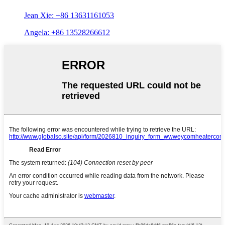
Jean Xie: +86 13631161053
Angela: +86 13528266612