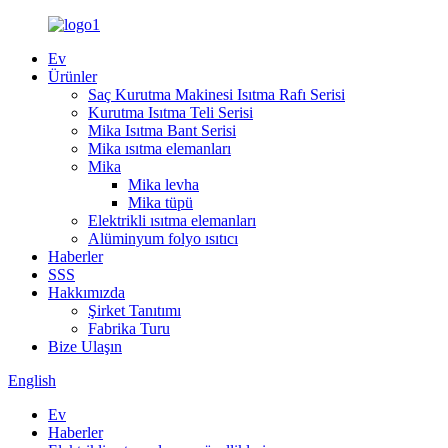
Ev
Ürünler
Saç Kurutma Makinesi Isıtma Rafı Serisi
Kurutma Isıtma Teli Serisi
Mika Isıtma Bant Serisi
Mika ısıtma elemanları
Mika
Mika levha
Mika tüpü
Elektrikli ısıtma elemanları
Alüminyum folyo ısıtıcı
Haberler
SSS
Hakkımızda
Şirket Tanıtımı
Fabrika Turu
Bize Ulaşın
English
Ev
Haberler