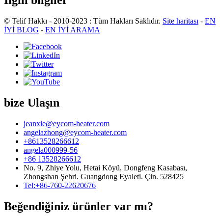
İlgili bilgiler
© Telif Hakkı - 2010-2023 : Tüm Hakları Saklıdır.
Site haritası
-
EN
İYİ BLOG
-
EN İYİ ARAMA
bize Ulaşın
jeanxie@eycom-heater.com
angelazhong@eycom-heater.com
+8613528266612
angela000999-56
+86 13528266612
No. 9, Zhiye Yolu, Hetai Köyü, Dongfeng Kasabası,
Zhongshan Şehri. Guangdong Eyaleti. Çin. 528425
Tel:+86-760-22620676
Beğendiğiniz ürünler var mı?