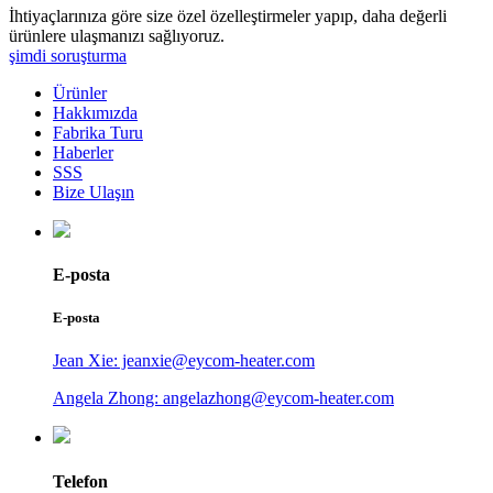
İhtiyaçlarınıza göre size özel özelleştirmeler yapıp, daha değerli
ürünlere ulaşmanızı sağlıyoruz.
şimdi soruşturma
Ürünler
Hakkımızda
Fabrika Turu
Haberler
SSS
Bize Ulaşın
E-posta
E-posta
Jean Xie: jeanxie@eycom-heater.com
Angela Zhong: angelazhong@eycom-heater.com
Telefon